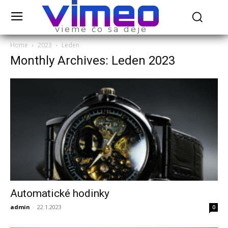
vimeo
vieme čo sa deje
Home
2023
Leden
Monthly Archives: Leden 2023
Automatické hodinky
admin
-
22.1.2023
0