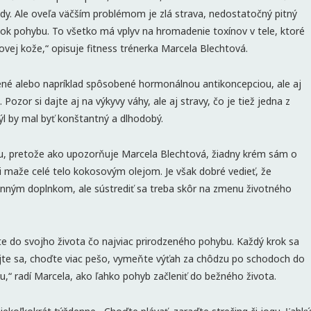
ady. Ale oveľa väčším problémom je zlá strava, nedostatočný pitný
tok pohybu. To všetko má vplyv na hromadenie toxínov v tele, ktoré
ej kože,“ opisuje fitness trénerka Marcela Blechtová.
zené alebo napríklad spôsobené hormonálnou antikoncepciou, ale aj
zor si dajte aj na výkyvy váhy, ale aj stravy, čo je tiež jedna z
štýl by mal byť konštantný a dlhodobý.
ému, pretože ako upozorňuje Marcela Blechtová, žiadny krém sám o
 maže celé telo kokosovým olejom. Je však dobré vedieť, že
nným doplnkom, ale sústrediť sa treba skôr na zmenu životného
te do svojho života čo najviac prirodzeného pohybu. Každý krok sa
jte sa, choďte viac pešo, vymeňte výťah za chôdzu po schodoch do
u,“ radí Marcela, ako ľahko pohyb začleniť do bežného života.