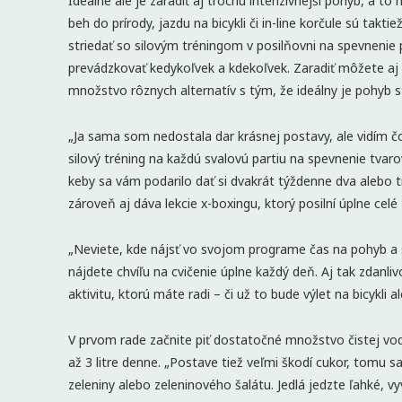
Ideálne ale je zaradiť aj trochu intenzívnejší pohyb, a to
beh do prírody, jazdu na bicykli či in-line korčule sú ta
striedať so silovým tréningom v posilňovni na spevnenie
prevádzkovať kedykoľvek a kdekoľvek. Zaradiť môžete aj 
množstvo rôznych alternatív s tým, že ideálny je pohyb st
„Ja sama som nedostala dar krásnej postavy, ale vidím
silový tréning na každú svalovú partiu na spevnenie tvar
keby sa vám podarilo dať si dvakrát týždenne dva alebo tr
zároveň aj dáva lekcie x-boxingu, ktorý posilní úplne celé
„Neviete, kde nájsť vo svojom programe čas na pohyb a šp
nájdete chvíľu na cvičenie úplne každý deň. Aj tak zdanl
aktivitu, ktorú máte radi – či už to bude výlet na bicykli 
V prvom rade začnite piť dostatočné množstvo čistej vod
až 3 litre denne. „Postave tiež veľmi škodí cukor, tomu 
zeleniny alebo zeleninového šalátu. Jedlá jedzte ľahké, 