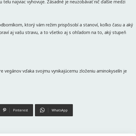
telu najviac vyhovuje. Zásadné je neuzobávať nič ďalšie medzi
odborníkom, ktorý vám režim prispôsobí a stanoví, koľko času a aký
praví aj vašu stravu, a to všetko aj s ohľadom na to, aký stupeň
pre vegánov vďaka svojmu vynikajúcemu zloženiu aminokyselín je
Pinterest
WhatsApp