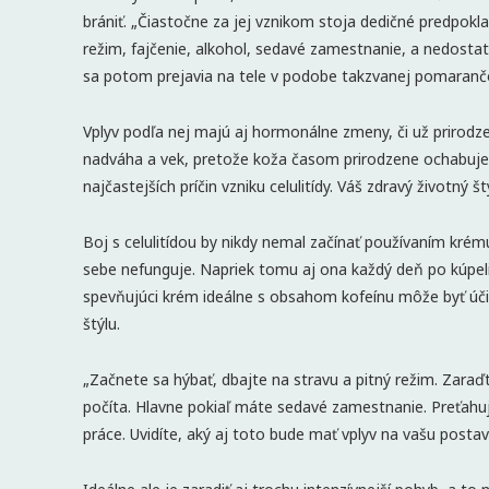
brániť. „Čiastočne za jej vznikom stoja dedičné predpokl
režim, fajčenie, alkohol, sedavé zamestnanie, a nedosta
sa potom prejavia na tele v podobe takzvanej pomarančov
Vplyv podľa nej majú aj hormonálne zmeny, či už prirod
nadváha a vek, pretože koža časom prirodzene ochabuje. Po
najčastejších príčin vzniku celulitídy. Váš zdravý životný 
Boj s celulitídou by nikdy nemal začínať používaním kr
sebe nefunguje. Napriek tomu aj ona každý deň po kúpeli
spevňujúci krém ideálne s obsahom kofeínu môže byť úči
štýlu.
„Začnete sa hýbať, dbajte na stravu a pitný režim. Zaraď
počíta. Hlavne pokiaľ máte sedavé zamestnanie. Preťahu
práce. Uvidíte, aký aj toto bude mať vplyv na vašu postav