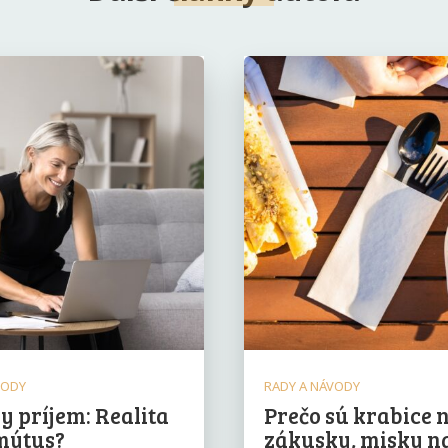
VODY
RADY A NÁVODY
y príjem: Realita
Prečo sú krabice 
mýtus?
zákusky, misky n