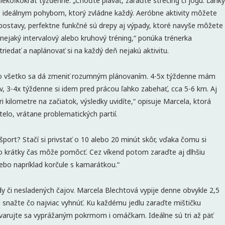
 niekoľkokrát týždenne. „Choďte plávať, zaraďte strečing či jogu. Ľahký
ktiež ideálnym pohybom, ktorý zvládne každý. Aeróbne aktivity môžete
 postavy, perfektne funkčné sú drepy aj výpady, ktoré navyše môžete
nejaký intervalový alebo kruhový tréning,“ ponúka trénerka
riedať a naplánovať si na každý deň nejakú aktivitu.
 čo všetko sa dá zmeniť rozumným plánovaním. 4-5x týždenne mám
ov, 3-4x týždenne si idem pred prácou ľahko zabehať, cca 5-6 km. Aj
i kilometre na začiatok, výsledky uvidíte,“ opisuje Marcela, ktorá
 telo, vrátane problematických partií.
ort? Stačí si privstať o 10 alebo 20 minút skôr, vďaka čomu si
ivo krátky čas môže pomôcť. Cez víkend potom zaraďte aj dlhšiu
alebo napríklad korčule s kamarátkou.“
y či nesladených čajov. Marcela Blechtová vypije denne obvykle 2,5
sa snažte čo najviac vyhnúť. Ku každému jedlu zaraďte mištičku
vyvarujte sa vyprážaným pokrmom i omáčkam. Ideálne sú tri až päť