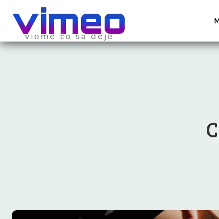
vimeo
vieme čo sa deje
C