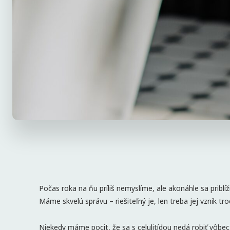
Počas roka na ňu príliš nemyslíme, ale akonáhle sa priblíži
Máme skvelú správu – riešiteľný je, len treba jej vznik tro
Niekedy máme pocit, že sa s celulitídou nedá robiť vôbe