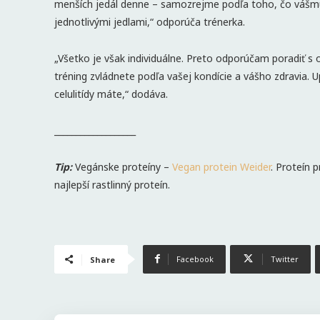
menších jedál denne – samozrejme podľa toho, čo vášmu 
jednotlivými jedlami,“ odporúča trénerka.
„Všetko je však individuálne. Preto odporúčam poradiť s 
tréning zvládnete podľa vašej kondície a vášho zdravia. U
celulitídy máte,“ dodáva.
___________________
Tip:
Vegánske proteíny –
Vegan protein Weider
. Proteín 
najlepší rastlinný proteín.
Facebook
Twitter
Share