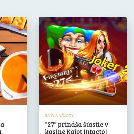
RADY A NÁVODY
na
“27” prináša šťastie v
a
kasíne Kajot Intacto!