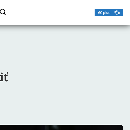
60 plus
iť