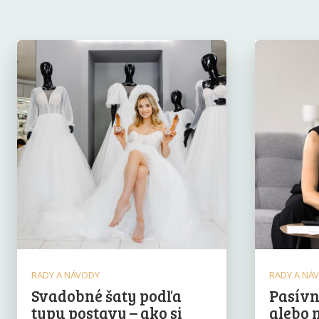
RADY A NÁVODY
RADY A NÁ
Svadobné šaty podľa
Pasívn
typu postavy – ako si
alebo 