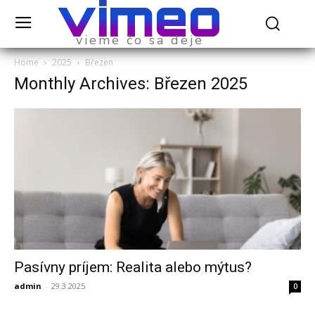
vimeo
vieme čo sa deje
Home
2025
Březen
Monthly Archives: Březen 2025
Pasívny príjem: Realita alebo mýtus?
admin
-
29.3.2025
0